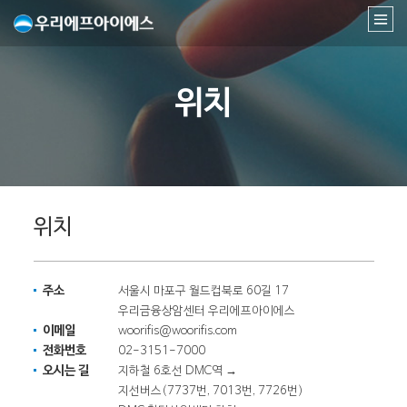
위치
위치
주소
서울시 마포구 월드컵북로 60길 17
우리금융상암센터 우리에프아이에스
이메일
woorifis@woorifis.com
전화번호
02-3151-7000
오시는 길
지하철 6호선 DMC역 →
지선버스(7737번, 7013번, 7726번)