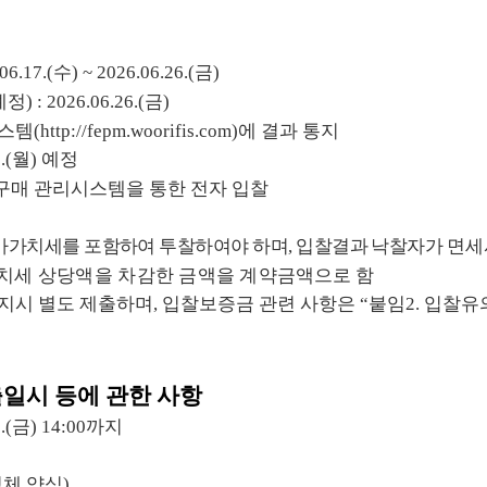
06.17.(
수
) ~ 2026.06.26.(
금
)
예정
) :
2026.06.26.(
금
)
시스템
(
http://fepm.woorifis.com)
에 결과 통지
.(
월
)
예정
구매 관리시스템을 통한 전자 입찰
가가치세를 포함하여 투찰하여야 하며
,
입찰결과 낙찰자가
면
세
치세 상당액을 차감한 금액을 계약
금액으로 함
지시 별도 제출하며
,
입찰보증금 관련 사항은
“
붙임
2.
입찰유
일시 등에 관한 사항
.(
금
) 14:00
까지
업체 양식
)