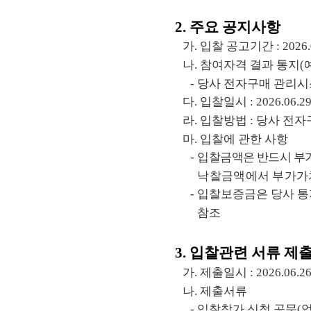
2.
주요 공지사항
​가
.
입찰 공고기간
:
2026.
​나
.
참여자격 결과 통지
(
​-
당사 전자구매 관리
​다
.
입찰일시
:
2026.06.29
​라
.
입찰방법
:
당사 전자
​마
.
입찰에 관한 사항
​-
입
찰금액은 반드시 부
낙찰금액에서 부가가
​-
입찰보증금은 당사 통
참조
3.
입찰관련 서류 제출
​가
.
제출일시
:
2026.06.26
​나
.
제출서류
​-
입찰참가 신청 공문
(