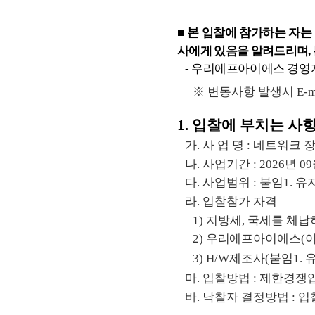
■
본
입찰
에 참가
하는 자는
사에게 있음을 알려드리며
,
-
우리에프아이에스 경영
​※
변동사항 발생시
E-m
1.
입찰에 부치는 사
​가
.
사 업 명
:
네트워크 장
​나
.
사업기간
:
2026
년
09
​다
.
사업범위
:
붙임
1.
유
​라
.
입찰참가 자격
​1)
지방세
,
국세를 체납
​2)
우
리에프아이에스
(
​3) H/W
제조사
(
붙임
1.
유
​마
.
입찰방법
:
제한경쟁
​바
.
낙찰자 결정방법
:
입