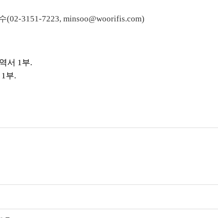
수
(02-3151-7223, minsoo@woorifis.com)
내역서
1
부
.
건
1
부
.