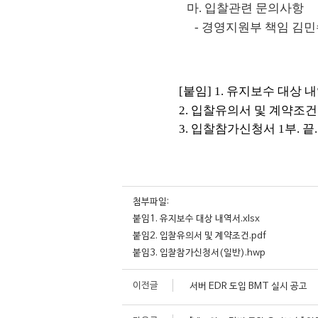
​마
.
입찰관련 문의사항
​-
경영지원부 책임 김민
[
붙임
] 1.
유지보수 대상 
2.
입찰유의서 및 계약조
3.
입찰참가신청서
1
부
.
끝
.
첨부파일:
붙임1. 유지보수 대상 내역서.xlsx
붙임2. 입찰유의서 및 계약조건.pdf
붙임3. 입찰참가신청서(일반).hwp
이전글
서버 EDR 도입 BMT 실시 공고