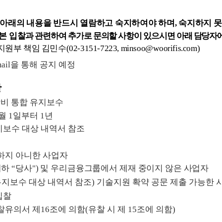
 아래의 내용을 반드시 열람하고 숙지하여야 하며
,
숙
지하지 못
본 입찰
과 관련하여 추가로 문의할 사항이 있으시면 아래 담당자
지원부 책임 김민수
(02-3151-7223, minsoo
@
woorifis.com
)
ail
을 통해 공지 예정
항
비 통합 유지보수
월
1
일부터
1
년
지보수 대상 내역서
참조
하지 아니한 사업자
이하
“
당사
")
및 우리금융그룹에서 제재 중이지 않은 사업자
지보수 대상 내역서 참조
)
기술지원 확약 공문 제출 가능한 
입찰
찰유의서 제
16
조에 의함
(
유찰 시 제
15
조에 의함
)