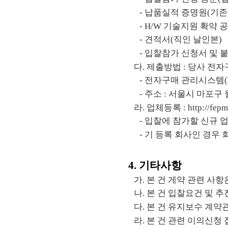
​-
납품실적 증명원
(
기존
​- H/W
기술지원 확약 
​-
견적서
(
직인 날인본
)
​-
입찰참가 신청서 및 
​다
.
제출방법
:
당사 전자
​-
전자구매 관리시스템
(
​-
주소
:
서울시 마포구
​라
.
업체등록
:
http://fep
​-
입찰에 참가할 신규 업
​-
기 등록 회사인 경우
4.
기타사항
​가
.
본 건 게약 관련 사
​나
.
본 건 입찰요건 및 추
​다
.
본 건 유지보수 계약
​라
.
본 건 관련 이의신청 