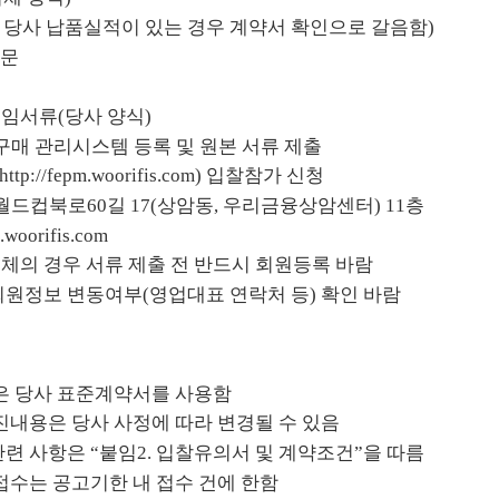
 당사 납품실적이 있는 경우 계약서 확인으로 갈음함
)
공문
붙임서류
(
당사 양식
)
구매 관리시스템 등록 및 원본 서류 제출
http://fepm.woorifis.com)
입찰참가 신청
 월드컵북로
60
길
17(
상암동
,
우리금융상암센터
) 11
층
m.woorifis.com
체의 경우 서류 제출 전 반드시 회원등록 바람
 회원정보 변동여부
(
영업대표 연락처 등
)
확인 바람
항은 당사 표준계약서를 사용함
진내용은 당사 사정에 따라 변경될 수 있음
관련 사항은
“
붙임
2.
입찰유의서 및 계약조건
”
을 따름
접수는 공고기한 내 접수 건에 한함