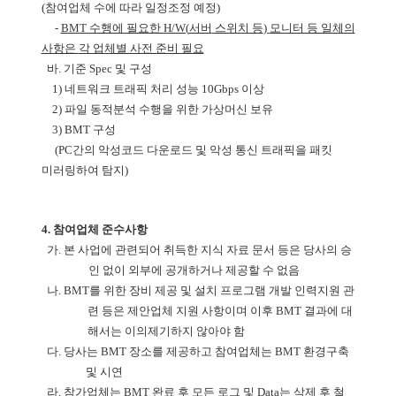
(
참여업체 수에 따라 일정조정 예정
)
-
BMT
수행에 필요한
H/W(
서버
스위치 등
)
모니터 등 일체의
사항은
각 업체별 사전 준비 필요
바
.
기준
Spec
및 구성
1)
네트워크 트래픽 처리 성능
10Gbps
이상
2)
파일 동적분석 수행을 위한 가상머신 보유
3) BMT
구성
(PC
간의 악성코드 다운로드 및 악성 통신 트래픽을 패킷
미러링하여 탐지
)
4.
참여업체 준수사항
가
.
본 사업에 관련되어 취득한 지식
자료
문서 등은 당사의 승
인 없이 외부에 공개하거나 제공할 수 없음
나
. BMT
를 위한 장비 제공 및 설치
프로그램 개발
인력지원 관
련 등은 제안업체 지원 사항이며
이후
BMT
결과에 대
해서는 이의제기하지 않아야 함
다
.
당사는
BMT
장소를 제공하고
참여업체는
BMT
환경구축
및 시연
라
.
참가업체는
BMT
완료 후 모든 로그 및
Data
는 삭제 후 철