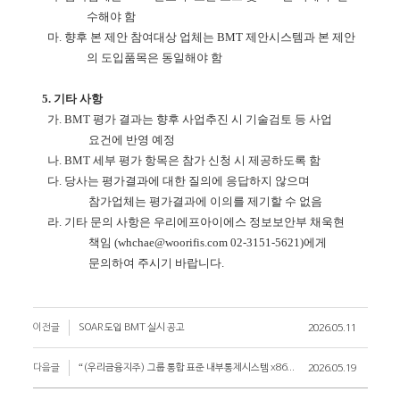
수해야 함
마
.
향후 본 제안 참여대상 업체는
BMT
제안시스템과 본 제안
의 도입품목은 동일해야 함
5.
기타 사항
가
. BMT
평가 결과는 향후 사업추진 시 기술검토 등 사업
요건에 반영 예정
나
. BMT
세부 평가 항목은 참가 신청 시 제공하도록 함
다
.
당사는 평가결과에 대한 질의에 응답하지 않으며
참가업체는 평가결과에 이의를 제기할 수 없음
라
.
기타 문의 사항은 우리에프아이에스 정보보안부 채욱현
책임
(whchae@woorifis.com 0
2-3151-5621
)
에게
문의하여 주시기 바랍니다
.
이전글
SOAR 도입 BMT 실시 공고
2026.05.11
다음글
“(우리금융지주) 그룹 통합 표준 내부통제시스템 x86서버 구매대행” 입찰 공고
2026.05.19