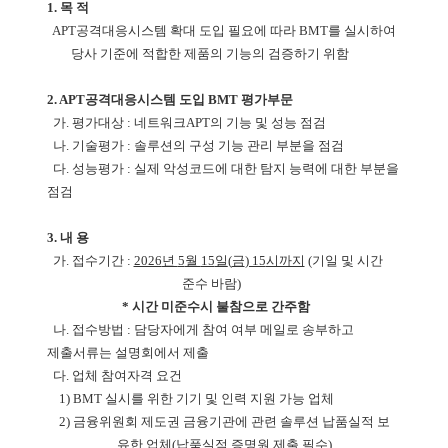
1.
목 적
APT
공격대응시스템 확대 도입 필요에 따라
BMT
를 실시하여
당사 기준에 적합한 제품의 기능의 검증하기 위함
2. APT
공격대응시스템 도입
BMT
평가부문
가
.
평가대상
:
네트워크
APT
의 기능 및 성능 점검
나
.
기술평가
:
솔루션의 구성
기능
관리 부분을 점검
다
.
성능평가
:
실제 악성코드에 대한 탐지 능력에 대한 부분을
점검
3.
내 용
가
.
접수기간
:
2026
년
5
월
15
일
(
금
) 15
시까지
(
기일 및 시간
준수 바람
)
*
시간 미준수시 불참으로 간주함
나
.
접수방법
:
담당자에게 참여 여부 메일로 송부하고
제출서류는 설명회에서 제출
다
.
업체 참여자격 요건
1) BMT
실시를 위한 기기 및 인력 지원 가능 업체
2)
금융위원회 제도권 금융기관에 관련 솔루션 납품실적 보
유한 업체
(
납품실적 증명원 제출 필수
)