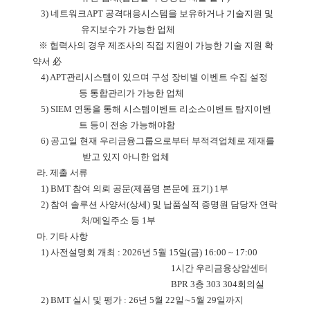
3)
네트워크
APT
공격대응시스템을 보유하거나 기술지원 및
유지보수가 가능한 업체
※
협력사의 경우 제조사의 직접 지원이 가능한 기술 지원 확
약서
必
4) APT
관리시스템이 있으며
구성 장비별 이벤트 수집
설정
등 통합관리가 가능한 업체
5) SIEM
연동을 통해 시스템이벤트
리소스이벤트
탐지이벤
트 등이 전송 가능해야함
6)
공고일 현재 우리금융그룹으로부터 부적격업체로 제재를
받고 있지 아니한 업체
라
.
제출 서류
1) BMT
참여 의뢰 공문
(
제품명 본문에 표기
) 1
부
2)
참여 솔루션 사양서
(
상세
)
및 납품실적 증명원
담당자 연락
처
/
메일주소 등
1
부
마
.
기타 사항
1)
사전설명회 개최
: 2026
년
5
월
15
일
(
금
) 16:00 ~ 17:00
1
시간
우리금융상암센터
BPR 3
층
303 304
회의실
2) BMT
실시 및 평가
: 26
년
5
월
22
일
∼
5
월
29
일까지