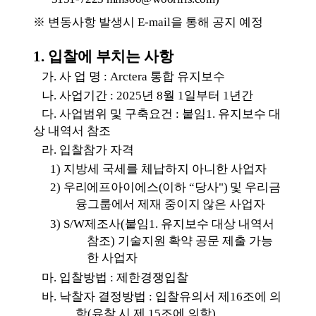
※
변동사항 발생시
E-mail
을 통해 공지 예정
1.
입찰에 부치는 사항
가
.
사 업 명
: Arctera
통합 유지보수
나
.
사업기간
:
2025
년
8
월
1
일부터
1
년간
다
.
사업범위 및 구축요건
:
붙임
1.
유지보수 대
상 내역서
참조
라
.
입찰참가 자격
1)
지방세
국세를 체납하지 아니한 사업자
2)
우
리에프아이에스
(
이하
“
당사
")
및 우리금
융그룹에서 제재 중이지 않은 사업자
3) S/W
제조사
(
붙임
1.
유지보수 대상 내역서
참조
)
기술지원 확약 공문 제출 가능
한 사업자
마
.
입찰방법
:
제한경쟁입찰
바
.
낙찰자 결정방법
:
입찰유의서 제
16
조에 의
함
(
유찰 시 제
15
조에 의함
)