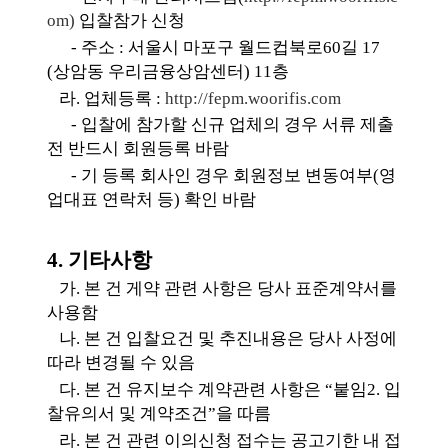
om)
입찰참가 신청
-
주소
:
서울시 마포구 월드컵북로
60
길
17
(
상암동
우리금융상암센터
) 11
층
라
.
업체등록
:
http://fepm.woorifis.com
-
입찰에 참가할 신규 업체의 경우 서류 제출
전 반드시 회원등록 바람
-
기 등록 회사인 경우 회원정보 변동여부
(
영
업대표 연락처 등
)
확인 바람
4.
기타사항
가
.
본 건 게약 관련 사항은 당사 표준계약서를
사용함
나
.
본 건 입찰요건 및 추진내용은 당사 사정에
따라 변경될 수 있음
다
.
본 건 유지보수 계약관련 사항은
“
붙임
2.
입
찰유의서 및 계약조건
”
을 따름
라
.
본 건 관련 이의신청 접수는 공고기한 내 접