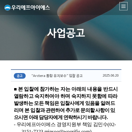
사업공고
2025.06.20
“Arctera 통합 유지보수” 입찰 공고
공고
■
본
입찰
에 참가
하는 자는 아래의 내용을 반드시
열람하고 숙지하여야 하며
숙
지하지 못함에 따라
발
생하는 모든 책임은 입찰사에게 있음을 알려드
리며
본 입찰
과 관련하여 추가로 문의할 사항이 있
으시면 아래 담당자에게 연락하시기 바랍
니다
.
-
우리에프아이에스 경영지원부 책임 김민수
(02-
3151-7223 minsoo
@
woorifis.com
)