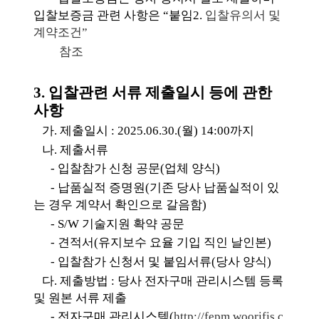
입찰보증금 관련 사항은
“
붙임
2.
입찰유의서 및
계약조건
”
참조
3.
입찰관련 서류 제출일시 등에 관한
사항
가
.
제출일시
:
2025.06.30.(
월
) 14:00
까지
나
.
제출서류
-
입찰참가 신청 공문
(
업체 양식
)
-
납품실적 증명원
(
기존 당사 납품실적이 있
는 경우 계약서 확인으로 갈음함
)
- S/W
기술지원 확약 공문
-
견적서
(
유지보수 요율 기입
직인 날인본
)
-
입찰참가 신청서 및 붙임서류
(
당사 양식
)
다
.
제출방법
:
당사 전자구매 관리시스템 등록
및 원본 서류 제출
-
전자구매 관리시스템
(
http://fepm.woorifis.c