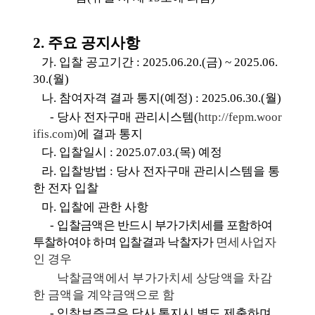
2.
주요 공지사항
가
.
입찰 공고기간
:
2025.06.20.(
금
) ~ 2025.06.
30.(
월
)
나
.
참여자격 결과 통지
(
예정
) :
2025.06.30.(
월
)
-
당사 전자구매 관리시스템
(
http://fepm.woor
ifis.com)
에 결과 통지
다
.
입찰일시
:
2025.07.03.(
목
)
예정
라
.
입찰방법
:
당사 전자구매 관리시스템을 통
한 전자 입찰
마
.
입찰에 관한 사항
-
입
찰금액은 반드시 부가가치세를 포함하여
투찰하여야 하며
입찰결과 낙찰자가
면
세사업자
인 경우
낙찰금액에서 부가가치세 상당액을 차감
한 금액을 계약
금액으로 함
-
입찰보증금은 당사 통지시 별도 제출하며