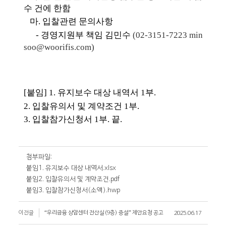
수 건에 한함
마
.
입찰관련 문의사항
-
경영지원부 책임 김민수
(02-3151-7223 min
soo@woorifis.com)
[
붙임
] 1.
유지보수 대상 내역서
1
부
.
2.
입찰유의서 및 계약조건
1
부
.
3.
입찰참가신청서
1
부
.
끝
.
첨부파일:
붙임1. 유지보수 대상 내역서.xlsx
붙임2. 입찰유의서 및 계약조건.pdf
붙임3. 입찰참가신청서(소액).hwp
이전글
“우리금융 상암센터 전산실(9층) 증설” 제안요청 공고
2025.06.17